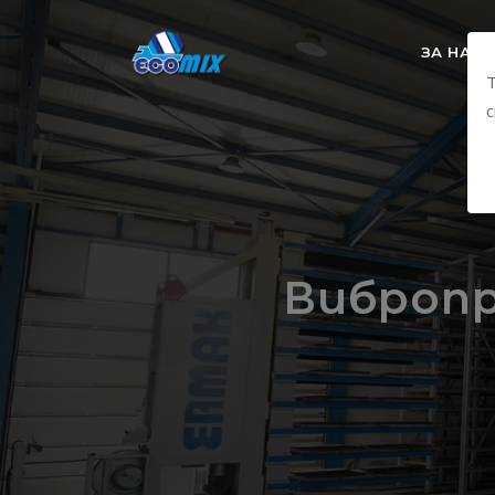
ЗА НАС
Т
с
Вибропр