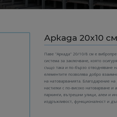
Аркада 20х10 с
Паве "Аркада" 20/10/8 см е вибропр
система за заключване, която осигуря
също така и по-бързо отводняване 
елементите позволява добро взаимн
на натоварванията. Благодарение на
настилки с по-високо натоварване и
паркинги, вътрешни улици, алеи и ин
издръжливост, функционалност и дъл