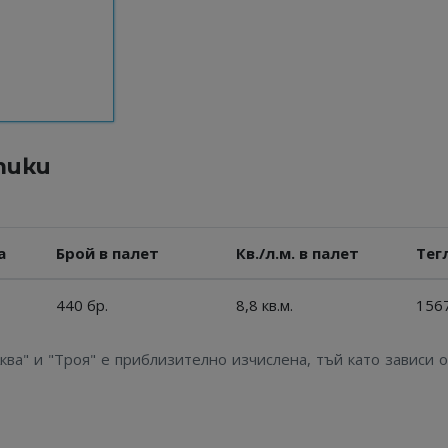
тики
а
Брой в палет
Кв./л.м. в палет
Тег
440 бр.
8,8 кв.м.
1567
ва" и "Троя" е приблизително изчислена, тъй като зависи о