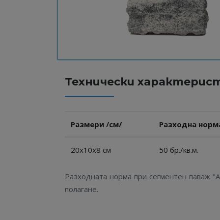
Технически характерис
Размери /см/
Разходна норм
20х10х8 см
50 бр./кв.м.
Разходната норма при сегментен паваж "Ак
полагане.