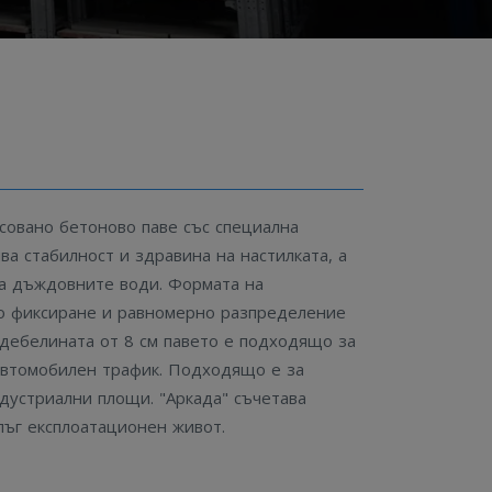
м
есовано бетоново паве със специална
ва стабилност и здравина на настилката, а
на дъждовните води. Формата на
о фиксиране и равномерно разпределение
 дебелината от 8 см павето е подходящо за
 автомобилен трафик. Подходящо е за
дустриални площи. "Аркада" съчетава
ъг експлоатационен живот.