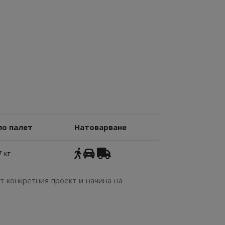
ло палет
Натоварване
 кг
т конкретния проект и начина на