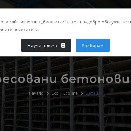
ПРОДУКТИ
УСЛУГИ
ПОЛЕЗНО
ДИСТРИБ
ози сайт използва „бисквитки“ с цел по-добро обслужване 
воите посетители.
Научи повече
Разбирам
есовани бетонови
Начало
Еко | Eco line
Детайли