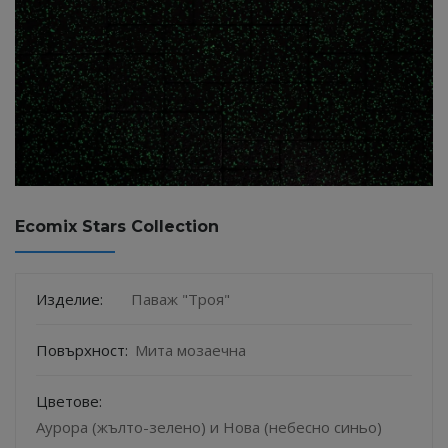
Ecomix Stars Collection
Изделие:
Паваж "Троя"
Повърхност:
Мита мозаечна
Цветове:
Аурора (жълто-зелено) и Нова (небесно синьо)