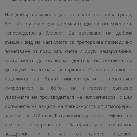
Най-добър визуален ефект се постига в тъмна среда,
без силно улично, фасадно или градинско осветление в
непосредствена близост. За запазване на добрия
външен вид на настилката се препоръчва периодично
почистване от прах, кал, листа и други замърсявания,
които могат да ограничат достъпа на светлина до
фотолуминесцентната повърхност. Препоръчително е
изделията да бъдат импрегнирани с подходящ
импрегнатор за бетон на интервали съгласно
указанията на производителя на импрегнатора, с цел
допълнителна защита на повърхността от атмосферни
влияния и UV-лъчи.Фотолуминесцентният ефект не
изисква електричество, батерии или специална
поддръжка и е част от самото изделие.