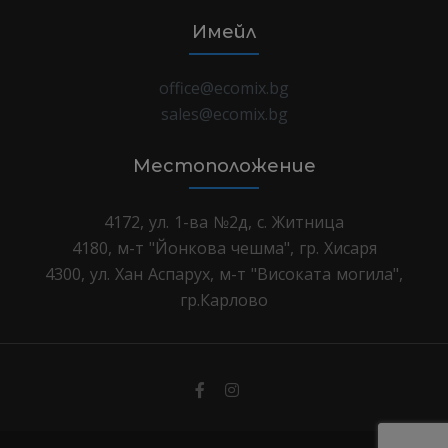
Имейл
office@ecomix.bg
sales@ecomix.bg
Местоположение
4172, ул. 1-ва №2д, с. Житница
4180, м-т "Йонкова чешма", гр. Хисаря
4300, ул. Хан Аспарух, м-т "Високата могила",
гр.Карлово