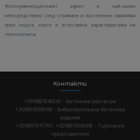
Фотолуминесцентният ефект е най-силен
непосредствено след стъмване и постепенно намалява
през нощта, което е естествена характеристика на
технологията.
Контакти
+359887646541 - Бетонови разтвори
+359893058008 - Вибропресовани бетонови
изделия
+359897071701, +359897058008 - Търговски
представители