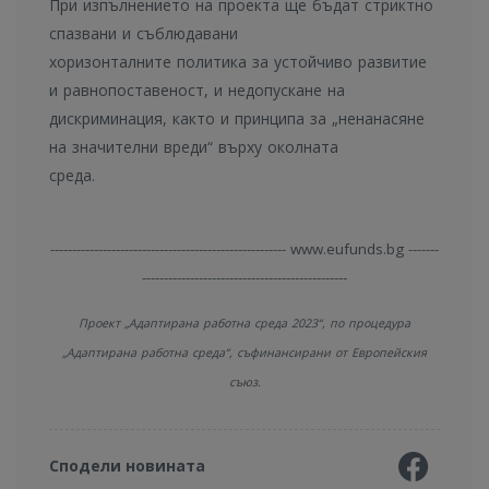
При изпълнението на проекта ще бъдат стриктно
спазвани и съблюдавани
хоризонталните политика за устойчиво развитие
и равнопоставеност, и недопускане на
дискриминация, както и принципа за „ненанасяне
на значителни вреди“ върху околната
среда.
------------------------------------------------------ www.eufunds.bg -------
-----------------------------------------------
Проект „Адаптирана работна среда 2023“, по процедура
„Адаптирана работна среда“, съфинансирани от Европейския
съюз.
Сподели новината