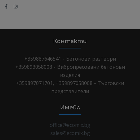
Контакти
+359887646541 - Бетонови разтвори
+359893058008 - Вибропресовани бетонови
изделия
+359897071701, +359897058008 - Търговски
представители
Имейл
office@ecomix.bg
sales@ecomix.bg