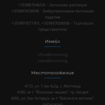
+359887646541 - Бетонови разтвори
+359893058008 - Вибропресовани бетонови
изделия
+359897071701, +359897058008 - Търговски
представители
Имейл
office@ecomix.bg
sales@ecomix.bg
Местоположение
4172, ул. 1-ва №2д, с. Житница
4180, м-т "Йонкова чешма", гр. Хисаря
4300, ул. Хан Аспарух, м-т "Високата могила",
гр.Карлово