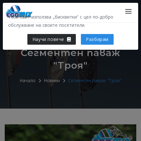
Този сайт използва „бисквитки“ с цел по-добро
обслужване на своите посетители.
Научи повече
Разбирам
Сегментен паваж
"Троя"
Начало
Новини
Сегментен паваж "Троя"